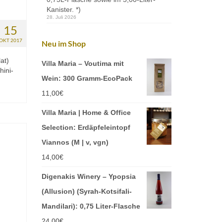
Kanister. *)
28. Juli 2026
15
OKT 2017
Neu im Shop
at)
Villa Maria – Voutima mit
hini-
Wein: 300 Gramm-EcoPack
11,00
€
Villa Maria | Home & Office
Selection: Erdäpfeleintopf
Viannos (M | v, vgn)
14,00
€
Digenakis Winery – Ypopsia
(Allusion) (Syrah-Kotsifali-
Mandilari): 0,75 Liter-Flasche
24,00
€