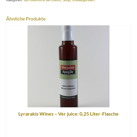
Kontakt
Oliven
in
Downloads
Nativem
Ähnliche Produkte
Bio-
Olivenöl
Datenschutz
Extra:
100
Impressum
Gramm-
Glas
Menge
Lyrarakis Wines – Ver juice: 0,25 Liter-Flasche