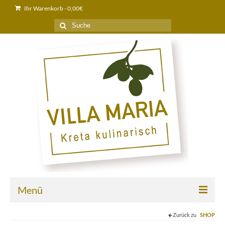
Ihr Warenkorb
-
0,00
€
Suche
nach:
Menü
Zurück zu
SHOP
Home