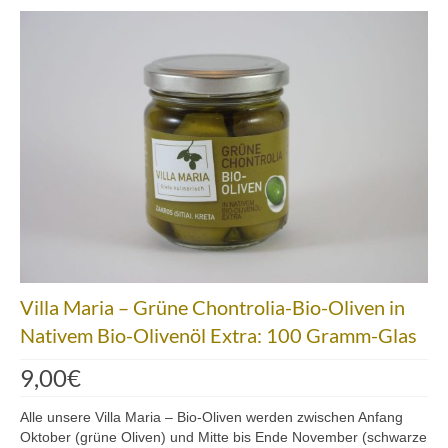
Über uns
Partnerfirmen
Kreta
Zakros
Gergeri
Houdetsi
Portfolio
Villa Maria – Grüne Chontrolia-Bio-Oliven in
Speisen
Nativem Bio-Olivenöl Extra: 100 Gramm-Glas
Mittagstisch (DI bis FR, 12.00 bis 14.30 Uhr)
9,00
€
Frühstück (DI bis SA, 10.00 bis 12.00h) &
Brunch (DO, FR und SA, 11.00 bis 13.00 Uhr)
Alle unsere Villa Maria – Bio-Oliven werden zwischen Anfang
Oktober (grüne Oliven) und Mitte bis Ende November (schwarze