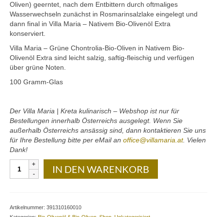
Mezedes & Salat
Oliven) geerntet, nach dem Entbittern durch oftmaliges
Wasserwechseln zunächst in Rosmarinsalzlake eingelegt und
Getränke
dann final in Villa Maria – Nativem Bio-Olivenöl Extra
konserviert.
News
Villa Maria – Grüne Chontrolia-Bio-Oliven in Nativem Bio-
Olivenöl Extra sind leicht salzig, saftig-fleischig und verfügen
Shop
über grüne Noten.
100 Gramm-Glas
Back- & Teigwaren
Bio-Olivenöl & Bio-Oliven
Der Villa Maria | Kreta kulinarisch – Webshop ist nur für
Bestellungen innerhalb Österreichs ausgelegt. Wenn Sie
Eingelegtes & Eingekochtes
außerhalb Österreichs ansässig sind, dann kontaktieren Sie uns
für Ihre Bestellung bitte per eMail an
office@villamaria.at
. Vielen
Früchte in Sirup, Honig & Marmelade
Dank!
Küchenaccessoires
Villa
IN DEN WARENKORB
Maria
Kräuter, Tee & Salz
–
Grüne
Wein, Raki & Ver juice
Chontrolia-
Artikelnummer:
391310160010
Bio-
Kategorien:
Bio-Olivenöl & Bio-Oliven
,
Shop
,
Unkategorisiert