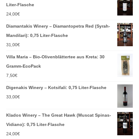
Kontakt
Liter-Flasche
24,00
€
Downloads
Diamantakis Winery – Diamantopetra Red (Syrah-
Datenschutz
Mandilari): 0,75 Liter-Flasche
Impressum
31,00
€
Villa Maria – Bio-Olivenblättertee aus Kreta: 30
Gramm-EcoPack
7,50
€
Digenakis Winery – Kotsifali: 0,75 Liter-Flasche
33,00
€
Klados Winery – The Great Hawk (Muscat Spinas-
Vidiano): 0,75 Liter-Flasche
24,00
€