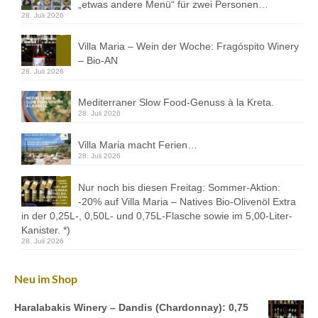
Mezedes & Salat
„etwas andere Menü“ für zwei Personen…
28. Juli 2026
Getränke
Villa Maria – Wein der Woche: Fragóspito Winery
– Bio-AN
News
28. Juli 2026
Shop
Mediterraner Slow Food-Genuss à la Kreta.
28. Juli 2026
Back- & Teigwaren
Villa Maria macht Ferien…
Bio-Olivenöl & Bio-Oliven
28. Juli 2026
Eingelegtes & Eingekochtes
Nur noch bis diesen Freitag: Sommer-Aktion:
-20% auf Villa Maria – Natives Bio-Olivenöl Extra
Früchte in Sirup, Honig & Marmelade
in der 0,25L-, 0,50L- und 0,75L-Flasche sowie im 5,00-Liter-
Kanister. *)
Küchenaccessoires
28. Juli 2026
Kräuter, Tee & Salz
Neu im Shop
Wein, Raki & Ver juice
Haralabakis Winery – Dandis (Chardonnay): 0,75