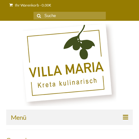
Ihr Warenkorb
-
0,00
€
Suche
nach:
Menü
Home