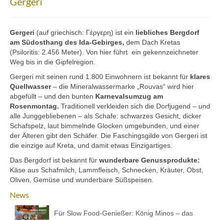
Gergeri
Über uns
Partnerfirmen
Gergeri
(auf griechisch: Γέργερη) ist ein
liebliches Bergdorf
am Südosthang des Ida-Gebirges,
dem Dach Kretas
(Psiloritis: 2.456 Meter). Von hier führt ein gekennzeichneter
Kreta
Weg bis in die Gipfelregion.
Zakros
Gergeri mit seinen rund 1.800 Einwohnern ist bekannt für
klares
Quellwasser
– die Mineralwassermarke „Rouvas“ wird hier
Gergeri
abgefüllt – und den bunten
Karnevalsumzug am
Rosenmontag.
Traditionell verkleiden sich die Dorfjugend – und
Houdetsi
alle Junggebliebenen – als Schafe: schwarzes Gesicht, dicker
Schafspelz, laut bimmelnde Glocken umgebunden, und einer
Portfolio
der Älteren gibt den Schäfer. Die Faschingsgilde von Gergeri ist
die einzige auf Kreta, und damit etwas Einzigartiges.
Speisen
Das Bergdorf ist bekannt für
wunderbare Genussprodukte:
Käse aus Schafmilch, Lammfleisch, Schnecken, Kräuter, Obst,
Mittagstisch (DI bis FR, 12.00 bis 14.30 Uhr)
Oliven, Gemüse und wunderbare Süßspeisen.
Frühstück (DI bis SA, 10.00 bis 12.00h) &
News
Brunch (DO, FR und SA, 11.00 bis 13.00 Uhr)
Für Slow Food-Genießer: König Minos – das