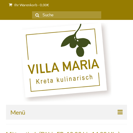
Ihr Warenkorb
-
0,00
€
Suche
nach:
Menü
Home