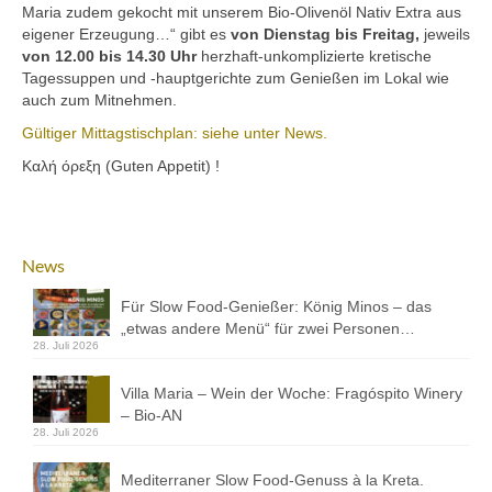
Mezedes & Salat
Maria zudem gekocht mit unserem Bio-Olivenöl Nativ Extra aus
eigener Erzeugung…“ gibt es
von Dienstag bis Freitag,
jeweils
Getränke
von 12.00 bis 14.30 Uhr
herzhaft-unkomplizierte kretische
Tagessuppen und -hauptgerichte zum Genießen im Lokal wie
News
auch zum Mitnehmen.
Gültiger Mittagstischplan: siehe unter News.
Shop
Καλή όρεξη (Guten Appetit) !
Back- & Teigwaren
Bio-Olivenöl & Bio-Oliven
News
Eingelegtes & Eingekochtes
Für Slow Food-Genießer: König Minos – das
Früchte in Sirup, Honig & Marmelade
„etwas andere Menü“ für zwei Personen…
28. Juli 2026
Küchenaccessoires
Villa Maria – Wein der Woche: Fragóspito Winery
Kräuter, Tee & Salz
– Bio-AN
28. Juli 2026
Wein, Raki & Ver juice
Mediterraner Slow Food-Genuss à la Kreta.