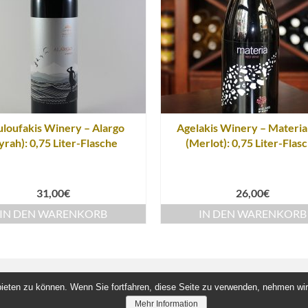
loufakis Winery – Alargo
Agelakis Winery – Materia
yrah): 0,75 Liter-Flasche
(Merlot): 0,75 Liter-Flas
31,00
€
26,00
€
IN DEN WARENKORB
IN DEN WARENKORB
ieten zu können. Wenn Sie fortfahren, diese Seite zu verwenden, nehmen wir
Mehr Information