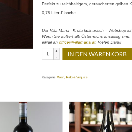
Perfekt zu reichhaltigem, geräucherten gelben 
0,75 Liter-Flasche
Der Villa Maria | Kreta kulinarisch – Webshop is
Wenn Sie außerhalb Österreichs ansässig sind, d
eMail an
office@villamaria.at
. Vielen Dank!
Diamantakis
IN DEN WARENKORB
Winery
–
Diamantopetra
White
Kategorie:
Wein, Raki & Verjuice
(Vidiano-
Assyrtiko):
0,75
Liter-
Flasche
Menge