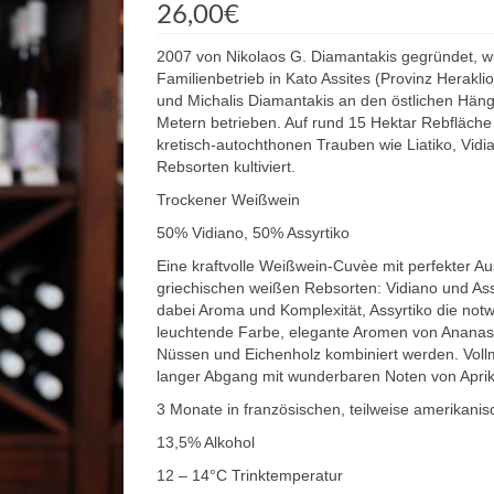
26,00
€
2007 von Nikolaos G. Diamantakis gegründet, wi
Familienbetrieb in Kato Assites (Provinz Herakli
und Michalis Diamantakis an den östlichen Häng
Metern betrieben. Auf rund 15 Hektar Rebfläche
kretisch-autochthonen Trauben wie Liatiko, Vidi
Rebsorten kultiviert.
Trockener Weißwein
50% Vidiano, 50% Assyrtiko
Eine kraftvolle Weißwein-Cuvèe mit perfekter 
griechischen weißen Rebsorten: Vidiano und Assy
dabei Aroma und Komplexität, Assyrtiko die notw
leuchtende Farbe, elegante Aromen von Ananas, 
Nüssen und Eichenholz kombiniert werden. Voll
langer Abgang mit wunderbaren Noten von Aprik
3 Monate in französischen, teilweise amerikanis
13,5% Alkohol
12 – 14°C Trinktemperatur