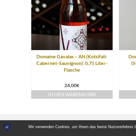
Domaine Gavalas – AN (Kotsifali-
Dou
Cabernet-Sauvignon): 0,75 Liter-
(S
Flasche
24,00
€
IN DEN WARENKORB
Wir verwenden Cookies, um Ihnen das beste Nutzererlebnis b
© 2026 Villa Maria Kreta kulinarisch