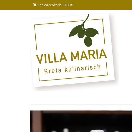
Ihr Warenkorb
-
0,00
€