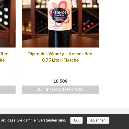
 Red
Digenakis Winery – Kernos Red:
che
0,75 Liter-Flasche
18,50
€
IN DEN WARENKORB
 an, dass Sie damit einverstanden sind.
OK
Ablehnen
Kontakt
Downloads
Datenschutz
AGB
Impressum