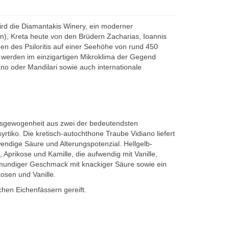
rd die Diamantakis Winery, ein moderner
on), Kreta heute von den Brüdern Zacharias, Ioannis
en des Psiloritis auf einer Seehöhe von rund 450
 werden im einzigartigen Mikroklima der Gegend
ano oder Mandilari sowie auch internationale
Ausgewogenheit aus zwei der bedeutendsten
rtiko. Die kretisch-autochthone Traube Vidiano liefert
endige Säure und Alterungspotenzial. Hellgelb-
Aprikose und Kamille, die aufwendig mit Vanille,
mundiger Geschmack mit knackiger Säure sowie ein
osen und Vanille.
chen Eichenfässern gereift.