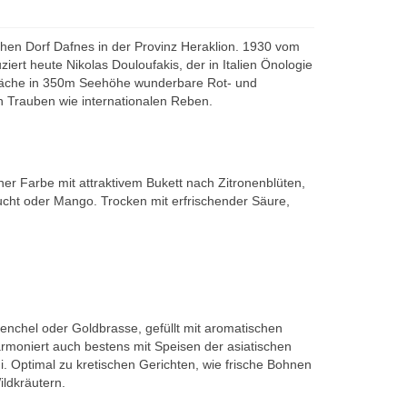
schen Dorf Dafnes in der Provinz Heraklion. 1930 vom
iert heute Nikolas Douloufakis, der in Italien Önologie
ebfläche in 350m Seehöhe wunderbare Rot- und
n Trauben wie internationalen Reben.
ner Farbe mit attraktivem Bukett nach Zitronenblüten,
cht oder Mango. Trocken mit erfrischender Säure,
enchel oder Goldbrasse, gefüllt mit aromatischen
armoniert auch bestens mit Speisen der asiatischen
. Optimal zu kretischen Gerichten, wie frische Bohnen
ldkräutern.