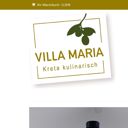
Ihr Warenkorb
-
0,00
€