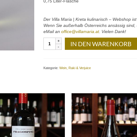
0,75 Liter-Flasche
Der Villa Maria | Kreta kulinarisch – Webshop is
Wenn Sie außerhalb Österreichs ansässig sind, d
eMail an
office@villamaria.at
. Vielen Dank!
Douloufakis
IN DEN WARENKORB
Winery
–
Femina
(Malvasia
Kategorie:
Wein, Raki & Verjuice
Aromatica
di
Candia):
0,75
Liter-
Flasche
Menge