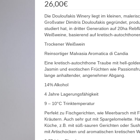
26,00
€
Die Douloufakis Winery liegt im kleinen, maleri
Großvater Dimitris Douloufakis gegründet, produz
studiert hat, in dritter Generation auf 20ha R
Weißweine, basierend auf kretisch-autochthone
Trockener Weißwein
Reinsortiger Malvasia Aromatica di Candia
Eine kretisch-autochthone Traube mit hell-golde
Jasmin und exotischen Früchten wie Passionsfru
lange anhaltender, angenehmer Abgang.
14% Alkohol
4 Jahre Lagerungsfähigkeit
9 – 10°C Trinktemperatur
Perfekt zu Fischgerichten, wie Meerbarsch mit F
Kräutern. Auch sehr gut mit Spargelomelette. H
Küche, z.B. mit süß-sauren Gerichten oder Sushi
mit Artischocken und aromatischen kretischen Wi