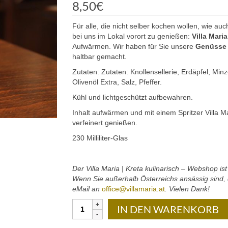
8,50
€
Für alle, die nicht selber kochen wollen, wie auc
bei uns im Lokal vorort zu genießen:
Villa Mari
Aufwärmen. Wir haben für Sie unsere
Genüsse à
haltbar gemacht.
Zutaten: Zutaten: Knollensellerie, Erdäpfel, Min
Olivenöl Extra, Salz, Pfeffer.
Kühl und lichtgeschützt aufbewahren.
Inhalt aufwärmen und mit einem Spritzer Villa Ma
verfeinert genießen.
230 Milliliter-Glas
Der Villa Maria | Kreta kulinarisch – Webshop is
Wenn Sie außerhalb Österreichs ansässig sind, d
eMail an
office@villamaria.at
. Vielen Dank!
Villa
IN DEN WARENKORB
Maria
|