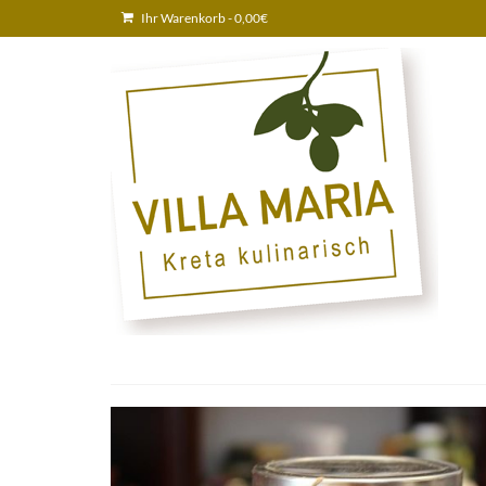
Ihr Warenkorb
-
0,00
€