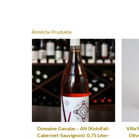
Ähnliche Produkte
Domaine Gavalas – AN (Kotsifali-
Villa
Cabernet-Sauvignon): 0,75 Liter-
Oliv