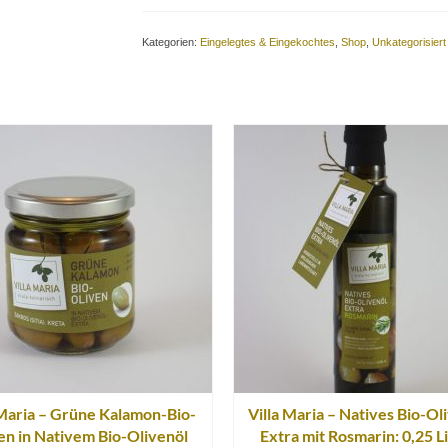
Home
&
Kategorien:
Eingelegtes & Eingekochtes
,
Shop
,
Unkategorisiert
Office
Selection:
Selleriecremesuppe
mit
frischer
Minze
(L
|
v,
vgn)
Menge
 Maria – Grüne Kalamon-Bio-
Villa Maria – Natives Bio-Ol
en in Nativem Bio-Olivenöl
Extra mit Rosmarin: 0,25 L