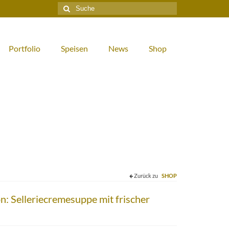
Suche
nach:
Portfolio
Speisen
News
Shop
Zurück zu
SHOP
on: Selleriecremesuppe mit frischer