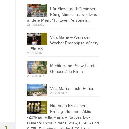
Für Slow Food-Genießer:
König Minos – das „etwas
andere Menü“ für zwei Personen…
28. Juli 2026
Villa Maria – Wein der
Woche: Fragóspito Winery
– Bio-AN
28. Juli 2026
Mediterraner Slow Food-
Genuss à la Kreta.
28. Juli 2026
Villa Maria macht Ferien…
28. Juli 2026
Nur noch bis diesen
Freitag: Sommer-Aktion:
-20% auf Villa Maria – Natives Bio-
Olivenöl Extra in der 0,25L-, 0,50L- und
1
0,75L-Flasche sowie im 5,00-Liter-