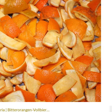
ria | Bitterorangen-Vollbier…