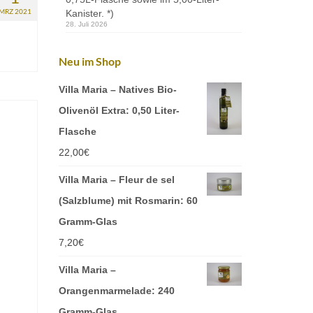
MRZ 2021
Kanister. *)
28. Juli 2026
Neu im Shop
Villa Maria – Natives Bio-
Olivenöl Extra: 0,50 Liter-
Flasche
22,00
€
Villa Maria – Fleur de sel
(Salzblume) mit Rosmarin: 60
Gramm-Glas
7,20
€
Villa Maria –
Orangenmarmelade: 240
Gramm-Glas