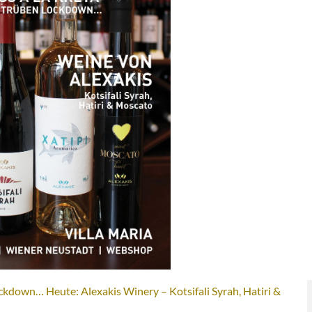
ckdown… Heute: Alexakis Winery – Kotsifali Syrah, Hatiri &