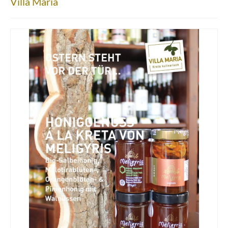
Villa Maria
Über uns
Partnerfirmen
Kreta
Zakros
Gergeri
Houdetsi
Portfolio
Speisen
Mittagstisch (DI bis FR, 12.00 bis 14.30 Uhr)
Frühstück (DI bis SA, 10.00 bis 12.00h) &
Brunch (DO, FR und SA, 11.00 bis 13.00 Uhr)