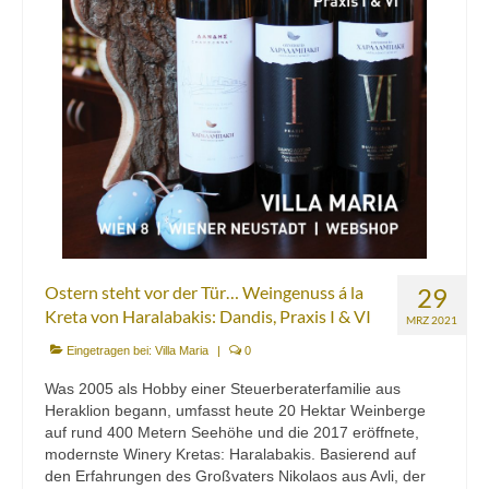
Ostern steht vor der Tür… Weingenuss á la
29
Kreta von Haralabakis: Dandis, Praxis I & VI
MRZ 2021
Eingetragen bei:
Villa Maria
|
0
Was 2005 als Hobby einer Steuerberaterfamilie aus
Heraklion begann, umfasst heute 20 Hektar Weinberge
auf rund 400 Metern Seehöhe und die 2017 eröffnete,
modernste Winery Kretas: Haralabakis. Basierend auf
den Erfahrungen des Großvaters Nikolaos aus Avli, der