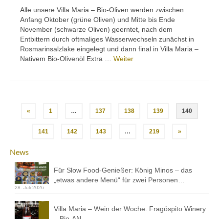
Alle unsere Villa Maria – Bio-Oliven werden zwischen
Anfang Oktober (grüne Oliven) und Mitte bis Ende
November (schwarze Oliven) geerntet, nach dem
Entbittern durch oftmaliges Wasserwechseln zunächst in
Rosmarinsalzlake eingelegt und dann final in Villa Maria –
Nativem Bio-Olivenöl Extra …
Weiter
Beitragsnavigation
«
1
…
137
138
139
140
141
142
143
…
219
»
News
Für Slow Food-Genießer: König Minos – das
„etwas andere Menü“ für zwei Personen…
28. Juli 2026
Villa Maria – Wein der Woche: Fragóspito Winery
– Bio-AN