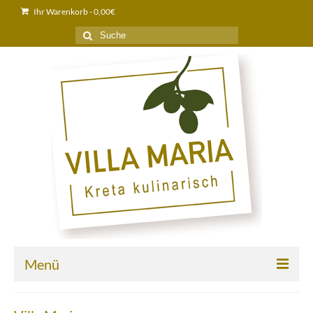
Ihr Warenkorb
-
0,00
€
Suche
nach:
Menü
Home