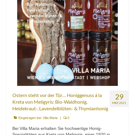
Ostern steht vor der Tür… Honiggenuss á la
29
Kreta von Meligyris: Bio-Waldhonig,
MRZ 2021
Heidekraut-, Lavendelblüten- & Thymianhonig
Eingetragen bei:
Villa Maria
|
0
Bei Villa Maria erhalten Sie hochwertige Honig-
Spezialitäten aus Kreta von Meligyris, einer 1920 in