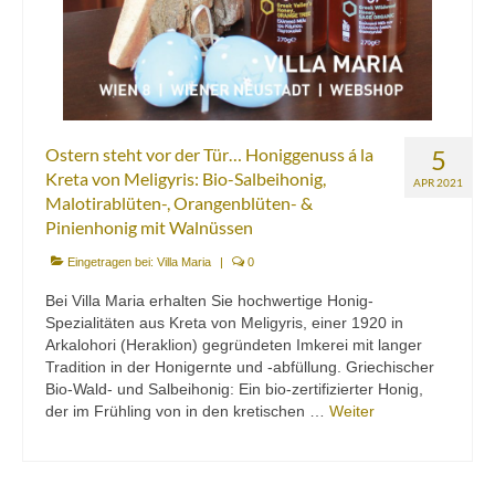
Mezedes & Salat
Getränke
News
Shop
Ostern steht vor der Tür… Honiggenuss á la
5
Kreta von Meligyris: Bio-Salbeihonig,
APR 2021
Back- & Teigwaren
Malotirablüten-, Orangenblüten- &
Pinienhonig mit Walnüssen
Bio-Olivenöl & Bio-Oliven
Eingetragen bei:
Villa Maria
|
0
Eingelegtes & Eingekochtes
Bei Villa Maria erhalten Sie hochwertige Honig-
Spezialitäten aus Kreta von Meligyris, einer 1920 in
Früchte in Sirup, Honig & Marmelade
Arkalohori (Heraklion) gegründeten Imkerei mit langer
Tradition in der Honigernte und -abfüllung. Griechischer
Küchenaccessoires
Bio-Wald- und Salbeihonig: Ein bio-zertifizierter Honig,
der im Frühling von in den kretischen …
Weiter
Kräuter, Tee & Salz
Wein, Raki & Ver juice