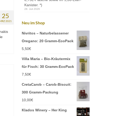
Kanister. *)
28. Juli 2026
25
MRZ 2021
Neu im Shop
nakis
Nivritos – Naturbelassener
ie
Oregano: 20 Gramm-EcoPack
5,50
€
Villa Maria – Bio-Kräutermix
für Fisch: 30 Gramm-EcoPack
7,50
€
CretaCarob – Carob-Biscuit:
300 Gramm-Packung
10,00
€
Klados Winery – Her King