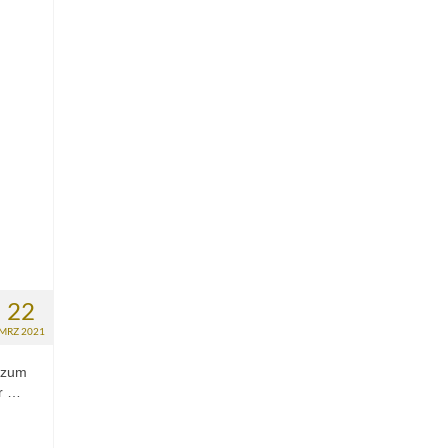
22
MRZ 2021
n zum
ar …