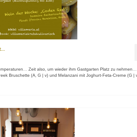
kt…
 Temperaturen… Zeit also, um wieder ihm Gastgarten Platz zu nehme
k Bruschette (A, G | v) und Melanzani mit Joghurt-Feta-Creme (G | v