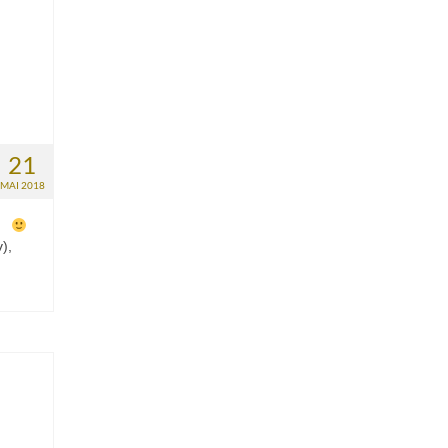
21
MAI 2018
n…
),