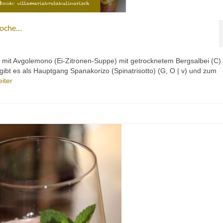
Woche…
it Avgolemono (Ei-Zitronen-Suppe) mit getrocknetem Bergsalbei (C)
ibt es als Hauptgang Spanakorizo (Spinatrisotto) (G, O | v) und zum
iter