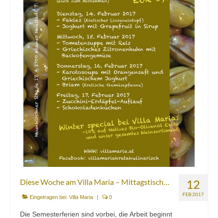
Diese Woche am Villa Maria – Mittagstisch…
12
FEB 2017
Eingetragen bei:
Villa Maria
|
0
Die Semesterferien sind vorbei, die Arbeit beginnt