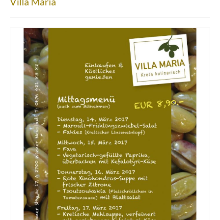
Villa Maria
Über uns
Partnerfirmen
Kreta
Zakros
Gergeri
Houdetsi
Portfolio
Speisen
Mittagstisch (DI bis FR, 12.00 bis 14.30 Uhr)
Frühstück (DI bis SA, 10.00 bis 12.00h) &
Brunch (DO, FR und SA, 11.00 bis 13.00 Uhr)