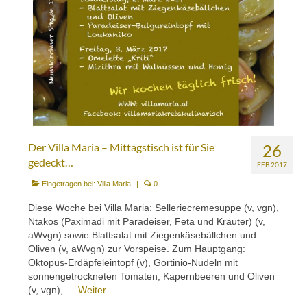
Der Villa Maria – Mittagstisch ist für Sie
26
gedeckt…
FEB 2017
Eingetragen bei:
Villa Maria
|
0
Diese Woche bei Villa Maria: Selleriecremesuppe (v, vgn),
Ntakos (Paximadi mit Paradeiser, Feta und Kräuter) (v,
aWvgn) sowie Blattsalat mit Ziegenkäsebällchen und
Oliven (v, aWvgn) zur Vorspeise. Zum Hauptgang:
Oktopus-Erdäpfeleintopf (v), Gortinio-Nudeln mit
sonnengetrockneten Tomaten, Kapernbeeren und Oliven
(v, vgn), …
Weiter