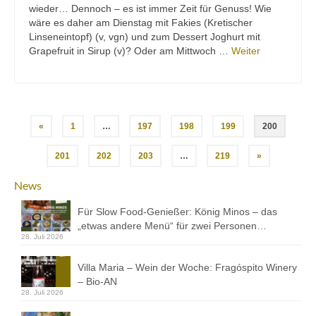
wieder… Dennoch – es ist immer Zeit für Genuss! Wie
wäre es daher am Dienstag mit Fakies (Kretischer
Linseneintopf) (v, vgn) und zum Dessert Joghurt mit
Grapefruit in Sirup (v)? Oder am Mittwoch …
Weiter
Beitragsnavigation
«
1
…
197
198
199
200
201
202
203
…
219
»
News
Für Slow Food-Genießer: König Minos – das
„etwas andere Menü“ für zwei Personen…
28. Juli 2026
Villa Maria – Wein der Woche: Fragóspito Winery
– Bio-AN
28. Juli 2026