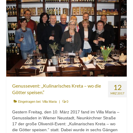
Kontakt
Downloads
Datenschutz
Impressum
Genussevent: „Kulinarisches Kreta – wo die
12
Götter speisen.“
MRZ 2017
Eingetragen bei:
Villa Maria
|
0
Gestern Freitag, den 10. März 2017 fand im Villa Maria –
Genussladen in Wiener Neustadt, Neunkirchner Straße
17 der große Olivenöl-Event: „Kulinarisches Kreta – wo
die Götter speisen.“ statt. Dabei wurde in sechs Gängen