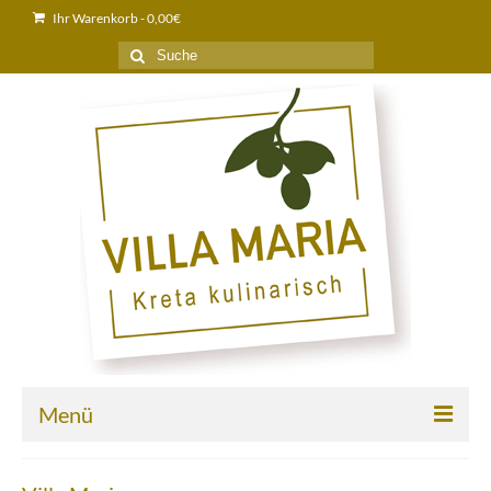
Ihr Warenkorb
-
0,00
€
Suche
nach:
Menü
Home