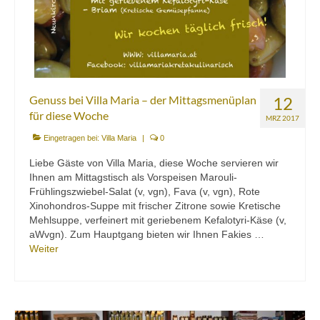
Mezedes & Salat
Getränke
News
Shop
Genuss bei Villa Maria – der Mittagsmenüplan
12
für diese Woche
MRZ 2017
Back- & Teigwaren
Eingetragen bei:
Villa Maria
|
0
Bio-Olivenöl & Bio-Oliven
Liebe Gäste von Villa Maria, diese Woche servieren wir
Ihnen am Mittagstisch als Vorspeisen Marouli-
Eingelegtes & Eingekochtes
Frühlingszwiebel-Salat (v, vgn), Fava (v, vgn), Rote
Xinohondros-Suppe mit frischer Zitrone sowie Kretische
Früchte in Sirup, Honig & Marmelade
Mehlsuppe, verfeinert mit geriebenem Kefalotyri-Käse (v,
aWvgn). Zum Hauptgang bieten wir Ihnen Fakies …
Küchenaccessoires
Weiter
Kräuter, Tee & Salz
Wein, Raki & Ver juice