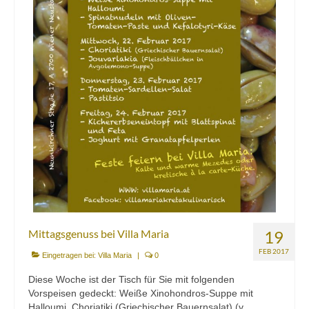
Mittagsgenuss bei Villa Maria
19
FEB 2017
Eingetragen bei:
Villa Maria
|
0
Diese Woche ist der Tisch für Sie mit folgenden
Vorspeisen gedeckt: Weiße Xinohondros-Suppe mit
Halloumi, Choriatiki (Griechischer Bauernsalat) (v,