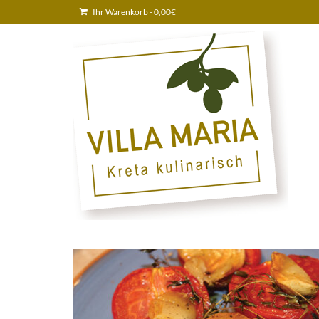
Ihr Warenkorb
-
0,00
€