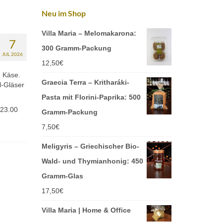
Neu im Shop
Villa Maria – Melomakarona:
7
300 Gramm-Packung
JUL 2026
12,50
€
d Käse.
Graecia Terra – Kritharáki-
l-Gläser
Pasta mit Florini-Paprika: 500
 23.00
Gramm-Packung
7,50
€
Meligyris – Griechischer Bio-
Wald- und Thymianhonig: 450
Gramm-Glas
17,50
€
Villa Maria | Home & Office