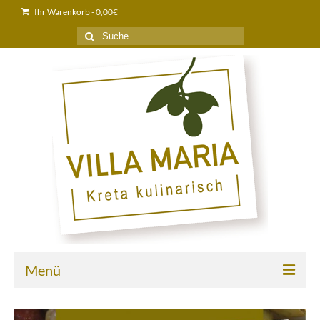
Ihr Warenkorb
-
0,00
€
Suche
nach:
Menü
Home