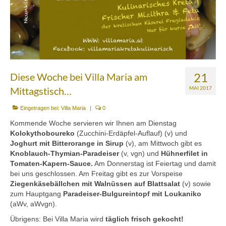
Mezedes & Salat
Getränke
News
Shop
21
Diese Woche bei Villa Maria am
Back- & Teigwaren
Mittagstisch…
MAI 2017
Bio-Olivenöl & Bio-Oliven
Eingetragen bei:
Villa Maria
|
0
Kommende Woche servieren wir Ihnen am Dienstag
Eingelegtes & Eingekochtes
Kolokythoboureko
(Zucchini-Erdäpfel-Auflauf) (v) und
Joghurt mit Bitterorange in Sirup
(v), am Mittwoch gibt es
Früchte in Sirup, Honig & Marmelade
Knoblauch-Thymian-Paradeiser
(v, vgn) und
Hühnerfilet in
Tomaten-Kapern-Sauce.
Am Donnerstag ist Feiertag und damit
Küchenaccessoires
bei uns geschlossen. Am Freitag gibt es zur Vorspeise
Ziegenkäsebällchen mit Walnüssen auf Blattsalat
(v) sowie
Kräuter, Tee & Salz
zum Hauptgang
Paradeiser-Bulgureintopf mit Loukaniko
(aWv, aWvgn).
Wein, Raki & Ver juice
Übrigens: Bei Villa Maria wird
täglich frisch gekocht!