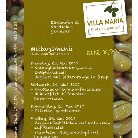
Über uns
Partnerfirmen
Kreta
Zakros
Gergeri
Houdetsi
Portfolio
Speisen
Mittagstisch (DI bis FR, 12.00 bis 14.30 Uhr)
Frühstück (DI bis SA, 10.00 bis 12.00h) &
Brunch (DO, FR und SA, 11.00 bis 13.00 Uhr)