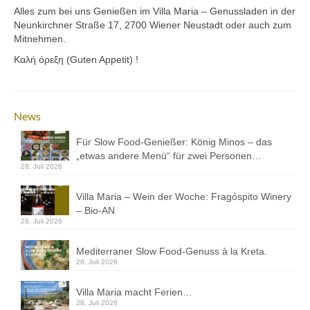
Kontakt
Alles zum bei uns Genießen im Villa Maria – Genussladen in der
Neunkirchner Straße 17, 2700 Wiener Neustadt oder auch zum
Downloads
Mitnehmen.
Καλή όρεξη (Guten Appetit) !
Datenschutz
Impressum
News
Für Slow Food-Genießer: König Minos – das
„etwas andere Menü“ für zwei Personen…
28. Juli 2026
Villa Maria – Wein der Woche: Fragóspito Winery
– Bio-AN
28. Juli 2026
Mediterraner Slow Food-Genuss à la Kreta.
28. Juli 2026
Villa Maria macht Ferien…
28. Juli 2026