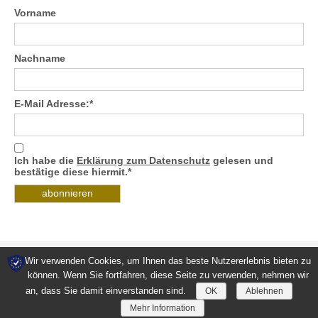
Vorname
Nachname
E-Mail Adresse:*
Ich habe die
Erklärung zum Datenschutz
gelesen und
bestätige diese hiermit.*
Wir verwenden Cookies, um Ihnen das beste Nutzererlebnis bieten zu
können. Wenn Sie fortfahren, diese Seite zu verwenden, nehmen wir
Kontakt
Downloads
Datenschutz
AGB
Impressum
an, dass Sie damit einverstanden sind.
OK
Ablehnen
© 2026 Villa Maria Kreta kulinarisch
Mehr Information