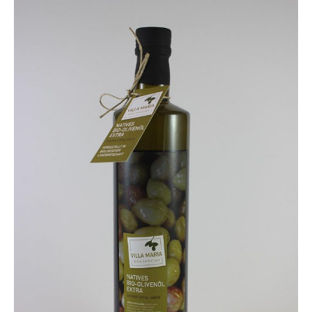
Über uns
Partnerfirmen
Kreta
Zakros
Gergeri
Houdetsi
Portfolio
Speisen
Mittagstisch (DI bis FR, 12.00 bis 14.30 Uhr)
Frühstück (DI bis SA, 10.00 bis 12.00h) &
Brunch (DO, FR und SA, 11.00 bis 13.00 Uhr)