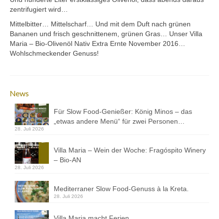
Kontakt
zentrifugiert wird…
Mittelbitter… Mittelscharf… Und mit dem Duft nach grünen
Downloads
Bananen und frisch geschnittenem, grünen Gras… Unser Villa
Maria – Bio-Olivenöl Nativ Extra Ernte November 2016…
Datenschutz
Wohlschmeckender Genuss!
Impressum
News
Für Slow Food-Genießer: König Minos – das
„etwas andere Menü“ für zwei Personen…
28. Juli 2026
Villa Maria – Wein der Woche: Fragóspito Winery
– Bio-AN
28. Juli 2026
Mediterraner Slow Food-Genuss à la Kreta.
28. Juli 2026
Villa Maria macht Ferien…