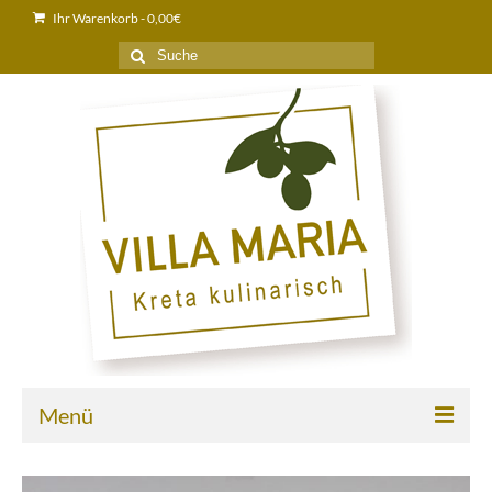
Ihr Warenkorb
-
0,00
€
Suche
nach:
Menü
Home