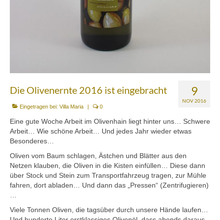
Mezedes & Salat
Getränke
News
Shop
Back- & Teigwaren
9
Die Olivenernte 2016 ist eingebracht
NOV 2016
Bio-Olivenöl & Bio-Oliven
Eingetragen bei:
Villa Maria
|
0
Eine gute Woche Arbeit im Olivenhain liegt hinter uns… Schwere
Eingelegtes & Eingekochtes
Arbeit… Wie schöne Arbeit… Und jedes Jahr wieder etwas
Besonderes…
Früchte in Sirup, Honig & Marmelade
Oliven vom Baum schlagen, Ästchen und Blätter aus den
Küchenaccessoires
Netzen klauben, die Oliven in die Kisten einfüllen… Diese dann
über Stock und Stein zum Transportfahrzeug tragen, zur Mühle
Kräuter, Tee & Salz
fahren, dort abladen… Und dann das „Pressen“ (Zentrifugieren)
…
Wein, Raki & Ver juice
Viele Tonnen Oliven, die tagsüber durch unsere Hände laufen…
Und hunderte Liter erstklassiges Olivenöl, dass abends daraus