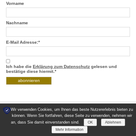
Vorname
Nachname
E-Mail Adresse:*
Ich habe die
Erklärung zum Datenschutz
gelesen und
bestätige diese hiermit.*
Wir verwenden Cookies, um Ihnen das beste Nutzererlebnis bieten zu
können. Wenn Sie fortfahren, diese Seite zu verwenden, nehmen wir
Kontakt
Downloads
Datenschutz
AGB
Impressum
an, dass Sie damit einverstanden sind.
OK
Ablehnen
© 2026 Villa Maria Kreta kulinarisch
Mehr Information