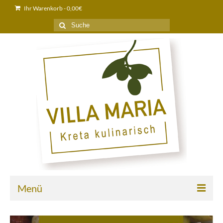
Ihr Warenkorb
-
0,00
€
Suche
nach:
Menü
Home