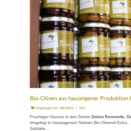
Bio-Oliven aus hauseigener Produktion be
Eingetragen bei:
Villa Maria
|
0
Fruchtiger Genuss in den Sorten
Grüne Koroneiki, G
eingelegt in hauseigenem Nativen Bio-Olivenöl Extra
Salzlake…