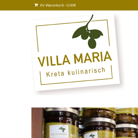
Ihr Warenkorb
-
0,00
€