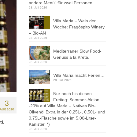
andere Menü“ für zwei Personen…
28. Juli 2026
Villa Maria – Wein der
Woche: Fragóspito Winery
– Bio-AN
28. Juli 2026
Mediterraner Slow Food-
Genuss à la Kreta.
28. Juli 2026
Villa Maria macht Ferien…
28. Juli 2026
Nur noch bis diesen
Freitag: Sommer-Aktion:
3
-20% auf Villa Maria – Natives Bio-
AUG 2020
Olivenöl Extra in der 0,25L-, 0,50L- und
0,75L-Flasche sowie im 5,00-Liter-
i,
Kanister. *)
28. Juli 2026