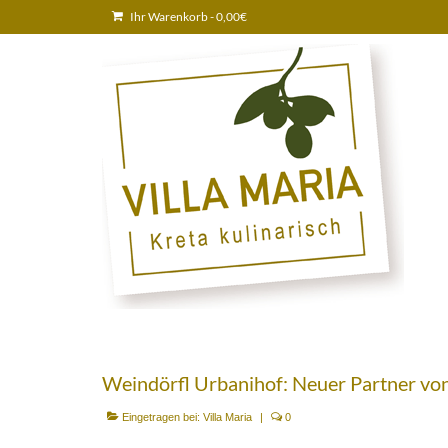
Ihr Warenkorb
-
0,00
€
Weindörfl Urbanihof: Neuer Partner von
Eingetragen bei:
Villa Maria
|
0