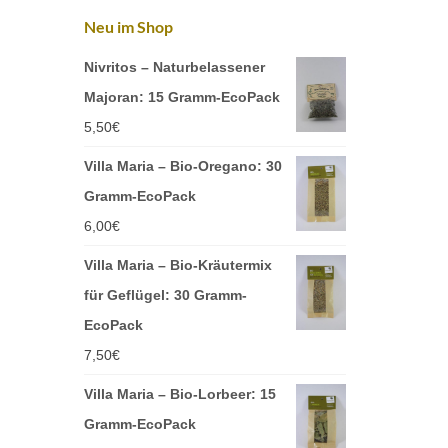
Neu im Shop
Nivritos – Naturbelassener
Majoran: 15 Gramm-EcoPack
5,50
€
Villa Maria – Bio-Oregano: 30
Gramm-EcoPack
6,00
€
Villa Maria – Bio-Kräutermix
für Geflügel: 30 Gramm-
EcoPack
7,50
€
Villa Maria – Bio-Lorbeer: 15
Gramm-EcoPack