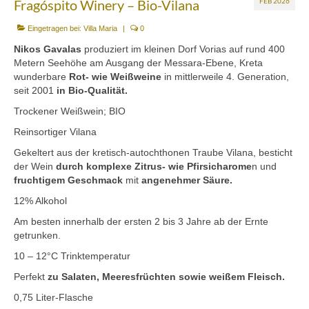
Fragóspito Winery – Bio-Vilana
FEB 2026
Mezedes & Salat
Eingetragen bei:
Villa Maria
|
0
Getränke
Nikos Gavalas
produziert im kleinen Dorf Vorias auf rund 400
News
Metern Seehöhe am Ausgang der Messara-Ebene, Kreta
wunderbare
Rot- wie Weißweine
in mittlerweile 4. Generation,
Shop
seit 2001
in Bio-Qualität.
Trockener Weißwein; BIO
Back- & Teigwaren
Reinsortiger Vilana
Bio-Olivenöl & Bio-Oliven
Gekeltert aus der kretisch-autochthonen Traube Vilana, besticht
der Wein
durch komplexe Zitrus- wie Pfirsicharome
n und
Eingelegtes & Eingekochtes
fruchtigem Geschmack
mit
angenehmer Säure.
12% Alkohol
Früchte in Sirup, Honig & Marmelade
Am besten innerhalb der ersten 2 bis 3 Jahre ab der Ernte
Küchenaccessoires
getrunken.
10 – 12°C Trinktemperatur
Kräuter, Tee & Salz
Perfekt
zu Salaten, Meeresfrüchten sowie weißem Fleisch.
Wein, Raki & Ver juice
0,75 Liter-Flasche