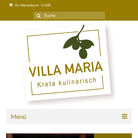
Ihr Warenkorb
-
0,00
€
Suche
nach:
Menü
Home