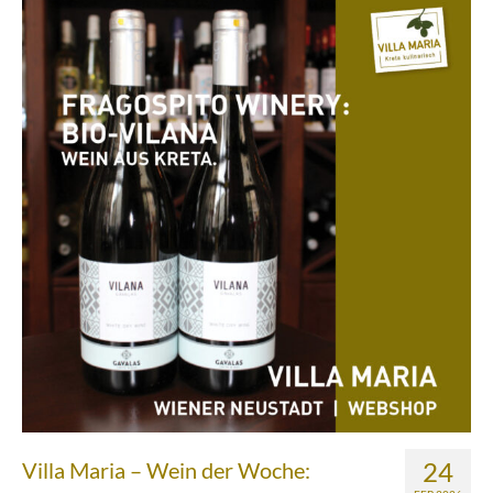
Über uns
Partnerfirmen
Kreta
Zakros
Gergeri
Houdetsi
Portfolio
Speisen
Mittagstisch (DI bis FR, 12.00 bis 14.30 Uhr)
Frühstück (DI bis SA, 10.00 bis 12.00h) &
Brunch (DO, FR und SA, 11.00 bis 13.00 Uhr)
24
Villa Maria – Wein der Woche: