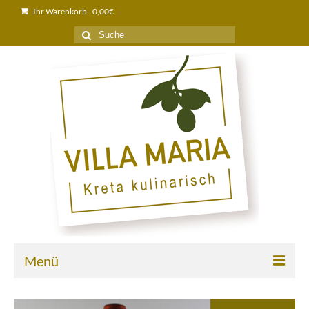
Ihr Warenkorb
-
0,00
€
Suche
nach:
Menü
Home