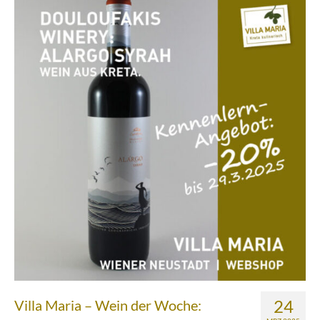
Über uns
Partnerfirmen
Kreta
Zakros
Gergeri
Houdetsi
Portfolio
Speisen
Mittagstisch (DI bis FR, 12.00 bis 14.30 Uhr)
Frühstück (DI bis SA, 10.00 bis 12.00h) &
Brunch (DO, FR und SA, 11.00 bis 13.00 Uhr)
24
Villa Maria – Wein der Woche: