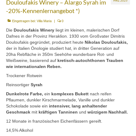
Douloufakis Winery – Alargo Syrah im
MRZ 2025
Mezedes & Salat
-20%-Kennenlernangebot *)
Getränke
Eingetragen bei:
Villa Maria
|
0
News
Die
Douloufakis Winery
liegt im kleinen, malerischen Dorf
Dafnes in der Provinz Heraklion. 1930 vom Großvater Dimitris
Shop
Douloufakis gegründet, produziert heute
Nikolas Douloufakis,
der in Italien Önologie studiert hat, in dritter Generation auf
Back- & Teigwaren
20ha Rebfläche in 350m Seehöhe wunderbare Rot- und
Weißweine, basierend auf
kretisch-autochthonen Trauben
Bio-Olivenöl & Bio-Oliven
wie internationalen Reben.
Trockener Rotwein
Eingelegtes & Eingekochtes
Reinsortiger
Syrah
Früchte in Sirup, Honig & Marmelade
Dunkelrote Farbe,
ein
komplexes Bukett
nach reifen
Pflaumen, dunkler Kirschmarmelade, Vanille und dunkler
Küchenaccessoires
Schokolade sowie ein
intensiver, lang anhaltender
Geschmack
mit
kräftigen Tanninen
und
würzigem Nachhall.
Kräuter, Tee & Salz
12 Monate in französischen Eichenfässern gereift.
Wein, Raki & Ver juice
14,5% Alkohol