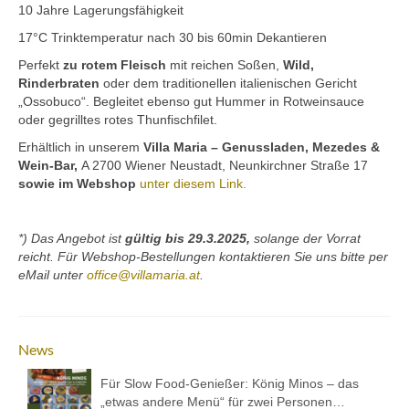
Kontakt
10 Jahre Lagerungsfähigkeit
17°C Trinktemperatur nach 30 bis 60min Dekantieren
Downloads
Perfekt
zu rotem Fleisch
mit reichen Soßen,
Wild,
Rinderbraten
Datenschutz
oder dem traditionellen italienischen Gericht
„Ossobuco“. Begleitet ebenso gut Hummer in Rotweinsauce
oder gegrilltes rotes Thunfischfilet.
Impressum
Erhältlich in unserem
Villa Maria – Genussladen, Mezedes &
Wein-Bar,
A 2700 Wiener Neustadt, Neunkirchner Straße 17
sowie im Webshop
unter diesem Link.
*) Das Angebot
ist
gültig bis 29.3.2025,
solange der Vorrat
reicht. Für Webshop-Bestellungen kontaktieren Sie uns bitte per
eMail unter
office@villamaria.at
.
News
Für Slow Food-Genießer: König Minos – das
„etwas andere Menü“ für zwei Personen…