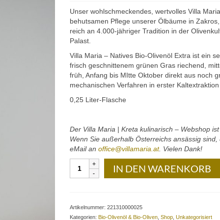
Unser wohlschmeckendes, wertvolles Villa Maria
behutsamen Pflege unserer Ölbäume in Zakros, 
reich an 4.000-jähriger Tradition in der Oliven
Palast.
Villa Maria – Natives Bio-Olivenöl Extra ist ei
frisch geschnittenem grünen Gras riechend, mit
früh, Anfang bis MItte Oktober direkt aus noch g
mechanischen Verfahren in erster Kaltextraktio
0,25 Liter-Flasche
Der Villa Maria | Kreta kulinarisch – Webshop is
Wenn Sie außerhalb Österreichs ansässig sind, d
eMail an
office@villamaria.at
. Vielen Dank!
Villa
IN DEN WARENKORB
Maria
–
Natives
Bio-
Artikelnummer:
221310000025
Olivenöl
Kategorien:
Bio-Olivenöl & Bio-Oliven
,
Shop
,
Unkategorisiert