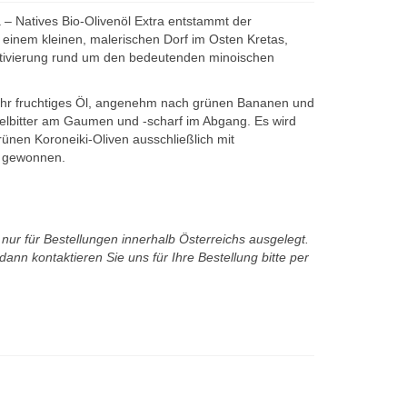
 – Natives Bio-Olivenöl Extra entstammt der
einem kleinen, malerischen Dorf im Osten Kretas,
kultivierung rund um den bedeutenden minoischen
n sehr fruchtiges Öl, angenehm nach grünen Bananen und
telbitter am Gaumen und -scharf im Abgang. Es wird
rünen Koroneiki-Oliven ausschließlich mit
n gewonnen.
t nur für Bestellungen innerhalb Österreichs ausgelegt.
ann kontaktieren Sie uns für Ihre Bestellung bitte per