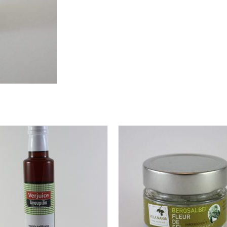
Extra:
0,25
Liter-
Flasche
Menge