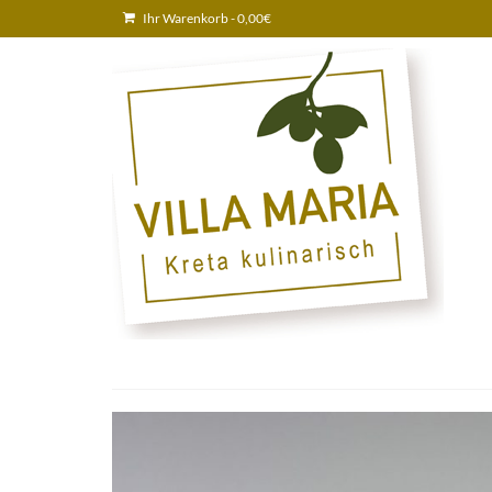
Ihr Warenkorb
-
0,00
€