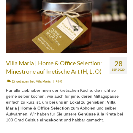
Über uns
Partnerfirmen
Kreta
Zakros
Gergeri
28
Villa Maria | Home & Office Selection:
Houdetsi
Minestrone auf kretische Art (H, L, O)
SEP 2020
Portfolio
Eingetragen bei:
Villa Maria
|
0
Für alle LiebhaberInnen der kretischen Küche, die nicht so
Speisen
gerne selber kochen, wie auch für jene, deren Mittagspause
einfach zu kurz ist, um bei uns im Lokal zu genießen:
Villa
Mittagstisch (DI bis FR, 12.00 bis 14.30 Uhr)
Maria | Home & Office Selection
zum Abholen und selber
Aufwärmen. Wir haben für Sie unsere
Genüsse à la Kreta
bei
Frühstück (DI bis SA, 10.00 bis 12.00h) &
100 Grad Celsius
eingekocht
und haltbar gemacht.
Brunch (DO, FR und SA, 11.00 bis 13.00 Uhr)