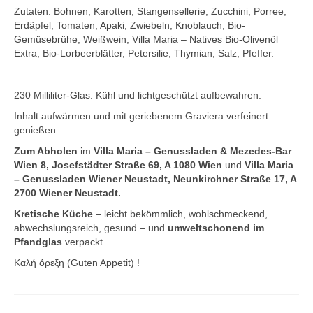
Mezedes & Salat
Zutaten: Bohnen, Karotten, Stangensellerie, Zucchini, Porree,
Erdäpfel, Tomaten, Apaki, Zwiebeln, Knoblauch, Bio-
Getränke
Gemüsebrühe, Weißwein, Villa Maria – Natives Bio-Olivenöl
Extra, Bio-Lorbeerblätter, Petersilie, Thymian, Salz, Pfeffer.
News
Shop
230 Milliliter-Glas. Kühl und lichtgeschützt aufbewahren.
Inhalt aufwärmen und mit geriebenem Graviera verfeinert
Back- & Teigwaren
genießen.
Bio-Olivenöl & Bio-Oliven
Zum Abholen
im
Villa Maria – Genussladen & Mezedes-Bar
Wien 8, Josefstädter Straße 69, A 1080 Wien
und
Villa Maria
Eingelegtes & Eingekochtes
– Genussladen Wiener Neustadt, Neunkirchner Straße 17, A
2700 Wiener Neustadt.
Früchte in Sirup, Honig & Marmelade
Kretische Küche
– leicht bekömmlich, wohlschmeckend,
abwechslungsreich, gesund – und
umweltschonend im
Küchenaccessoires
Pfandglas
verpackt.
Kräuter, Tee & Salz
Καλή όρεξη (Guten Appetit) !
Wein, Raki & Ver juice