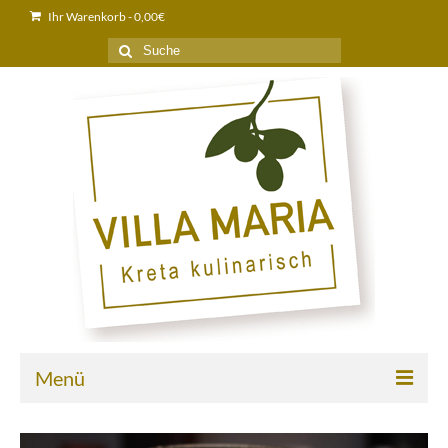
Ihr Warenkorb
-
0,00
€
Suche
nach:
Menü
Home