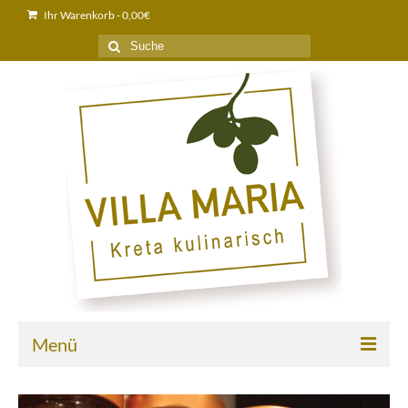
Ihr Warenkorb
-
0,00
€
Suche
nach:
Menü
Home