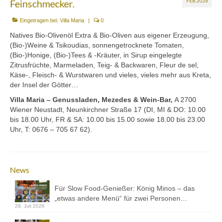
Feinschmecker.
FEB 2026
Mezedes & Salat
Eingetragen bei:
Villa Maria
|
0
Getränke
Natives Bio-Olivenöl Extra & Bio-Oliven aus eigener Erzeugung,
News
(Bio-)Weine & Tsikoudias, sonnengetrocknete Tomaten,
(Bio-)Honige, (Bio-)Tees & -Kräuter, in Sirup eingelegte
Shop
Zitrusfrüchte, Marmeladen, Teig- & Backwaren, Fleur de sel,
Käse-, Fleisch- & Wurstwaren und vieles, vieles mehr aus Kreta,
Back- & Teigwaren
der Insel der Götter…
Villa Maria – Genussladen, Mezedes & Wein-Bar,
A 2700
Bio-Olivenöl & Bio-Oliven
Wiener Neustadt, Neunkirchner Straße 17 (DI, MI & DO: 10.00
bis 18.00 Uhr, FR & SA: 10.00 bis 15.00 sowie 18.00 bis 23.00
Eingelegtes & Eingekochtes
Uhr, T: 0676 – 705 67 62).
Früchte in Sirup, Honig & Marmelade
Küchenaccessoires
News
Kräuter, Tee & Salz
Für Slow Food-Genießer: König Minos – das
„etwas andere Menü“ für zwei Personen…
Wein, Raki & Ver juice
28. Juli 2026