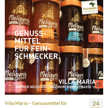
Über uns
Partnerfirmen
Kreta
Zakros
Gergeri
Houdetsi
Portfolio
Speisen
Mittagstisch (DI bis FR, 12.00 bis 14.30 Uhr)
Frühstück (DI bis SA, 10.00 bis 12.00h) &
Brunch (DO, FR und SA, 11.00 bis 13.00 Uhr)
24
Villa Maria – Genussmittel für