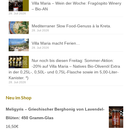
Kontakt
Villa Maria – Wein der Woche: Fragóspito Winery
– Bio-AN
28. Juli 2026
Downloads
Mediterraner Slow Food-Genuss à la Kreta.
Datenschutz
28. Juli 2026
Impressum
Villa Maria macht Ferien…
28. Juli 2026
Nur noch bis diesen Freitag: Sommer-Aktion:
-20% auf Villa Maria – Natives Bio-Olivenöl Extra
in der 0,25L-, 0,50L- und 0,75L-Flasche sowie im 5,00-Liter-
Kanister. *)
28. Juli 2026
Neu im Shop
Meligyris – Griechischer Berghonig von Lavendel-
Blüten: 450 Gramm-Glas
16,50
€