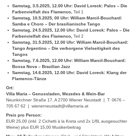
Kontakt
Samstag, 3.5.2025, 12.00 Uhr:
David Loreck: Palos – Die
Farbenvielfalt des Flamenco,
Teil 1
Downloads
Samstag, 10.5.2025, 00 Uhr: William Marcil-Bouchard:
Samba e Choro – Der brasilianische Tango
Datenschutz
Samstag, 24.5.2025, 12.00 Uhr:
David Loreck: Palos – Die
Farbenvielfalt des Flamenco,
Teil 2
Impressum
Samstag, 31.5.2025, 12.00 Uhr: William Marcil-Bouchard:
Tango Argentino – Die verborgene Vielseitigkeit des
Tangos
Samstag, 7.6.2025, 12.00 Uhr
: William Marcil-Bouchard:
Bossa Nova – Brazilian Jazz
Samstag, 14.6.2025, 12.00 Uhr:
David Loreck: Klang der
Flamenco-Tänze
Ort:
Villa Maria – Genussladen, Mezedes & Wein-Bar
Neunkirchner Straße 17, A 2700 Wiener Neustadt | T: 0676 –
705 67 62 | wienerneustadt@villamaria.at
Preis pro Person:
EUR 25,00 (inkl. 2 Cichetti à la Kreta und 2x 1/8L ausgesuchter
Weine) plus EUR 15,00 Musikerbeitrag