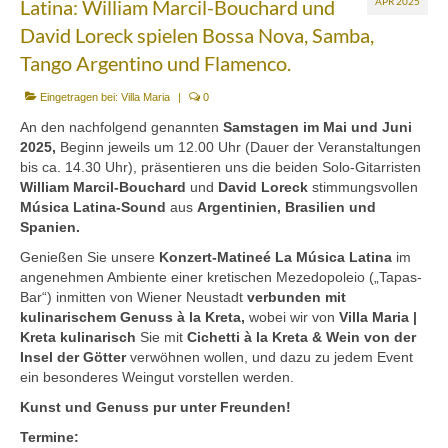
Latina: William Marcil-Bouchard und
APR 2025
Mezedes & Salat
David Loreck spielen Bossa Nova, Samba,
Getränke
Tango Argentino und Flamenco.
News
Eingetragen bei:
Villa Maria
|
0
An den nachfolgend genannten
Samstagen im Mai und Juni
Shop
2025,
Beginn jeweils um 12.00 Uhr (Dauer der Veranstaltungen
bis ca. 14.30 Uhr), präsentieren uns die beiden Solo-Gitarristen
Back- & Teigwaren
William Marcil-Bouchard
und
David Loreck
stimmungsvollen
Música Latina-Sound
aus
Argentinien, Brasilien und
Bio-Olivenöl & Bio-Oliven
Spanien.
Eingelegtes & Eingekochtes
Genießen Sie unsere
Konzert-Matineé La Música Latina
im
angenehmen Ambiente einer kretischen Mezedopoleio („Tapas-
Früchte in Sirup, Honig & Marmelade
Bar“) inmitten von Wiener Neustadt
verbunden mit
kulinarischem Genuss à la Kreta,
wobei wir von
Villa Maria |
Küchenaccessoires
Kreta kulinarisch
Sie mit
Cichetti à la Kreta & Wein von der
Insel der Götter
verwöhnen wollen, und dazu zu jedem Event
Kräuter, Tee & Salz
ein besonderes Weingut vorstellen werden.
Kunst und Genuss pur unter Freunden!
Wein, Raki & Ver juice
Termine: