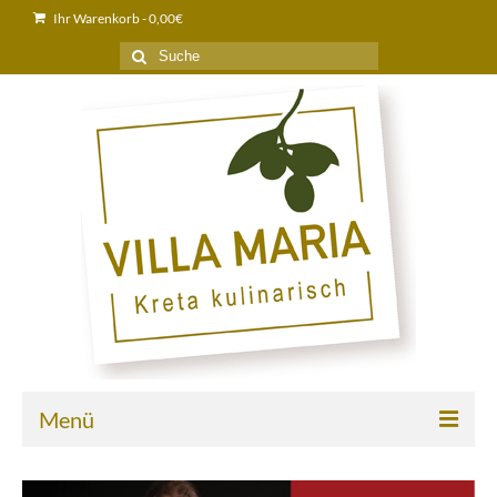
Ihr Warenkorb
-
0,00
€
Suche
nach:
Menü
Home