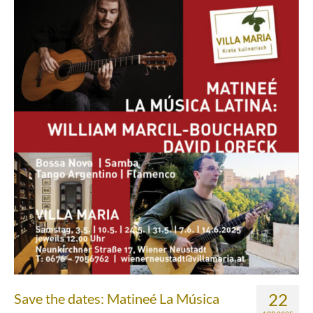
Über uns
Partnerfirmen
Kreta
Zakros
Gergeri
Houdetsi
Portfolio
Speisen
Mittagstisch (DI bis FR, 12.00 bis 14.30 Uhr)
Frühstück (DI bis SA, 10.00 bis 12.00h) &
Brunch (DO, FR und SA, 11.00 bis 13.00 Uhr)
22
Save the dates: Matineé La Música