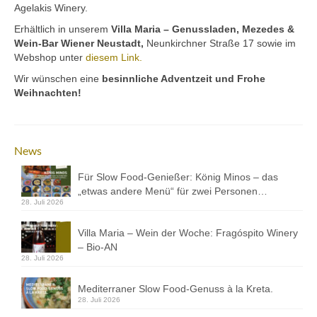
Kontakt
Agelakis Winery.
Erhältlich in unserem
Villa Maria – Genussladen, Mezedes &
Downloads
Wein-Bar Wiener Neustadt,
Neunkirchner Straße 17 sowie im
Webshop unter
diesem Link.
Datenschutz
Wir wünschen eine
besinnliche Adventzeit und Frohe
Weihnachten!
Impressum
News
Für Slow Food-Genießer: König Minos – das
„etwas andere Menü“ für zwei Personen…
28. Juli 2026
Villa Maria – Wein der Woche: Fragóspito Winery
– Bio-AN
28. Juli 2026
Mediterraner Slow Food-Genuss à la Kreta.
28. Juli 2026