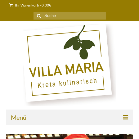
Ihr Warenkorb
-
0,00
€
Suche
nach:
Menü
Home