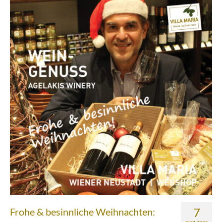
Über uns
Partnerfirmen
Kreta
Zakros
Gergeri
Houdetsi
Portfolio
Speisen
Mittagstisch (DI bis FR, 12.00 bis 14.30 Uhr)
Frühstück (DI bis SA, 10.00 bis 12.00h) &
Brunch (DO, FR und SA, 11.00 bis 13.00 Uhr)
7
Frohe & besinnliche Weihnachten: