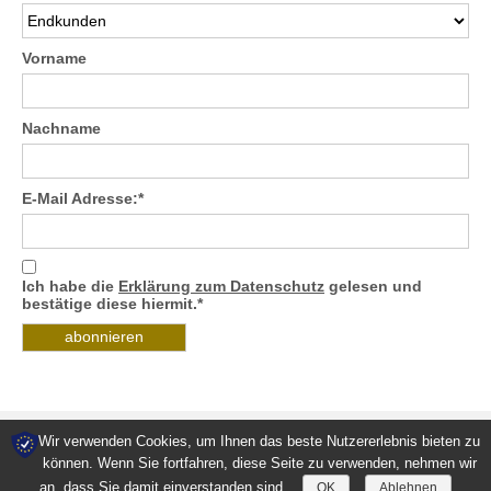
Vorname
Nachname
E-Mail Adresse:*
Ich habe die
Erklärung zum Datenschutz
gelesen und
bestätige diese hiermit.*
Wir verwenden Cookies, um Ihnen das beste Nutzererlebnis bieten zu
können. Wenn Sie fortfahren, diese Seite zu verwenden, nehmen wir
Kontakt
Downloads
Datenschutz
AGB
Impressum
an, dass Sie damit einverstanden sind.
OK
Ablehnen