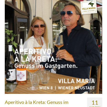
Über uns
Partnerfirmen
Kreta
Zakros
Gergeri
Houdetsi
Portfolio
Speisen
Mittagstisch (DI bis FR, 12.00 bis 14.30 Uhr)
Frühstück (DI bis SA, 10.00 bis 12.00h) &
Brunch (DO, FR und SA, 11.00 bis 13.00 Uhr)
11
Aperitivo à la Kreta: Genuss im