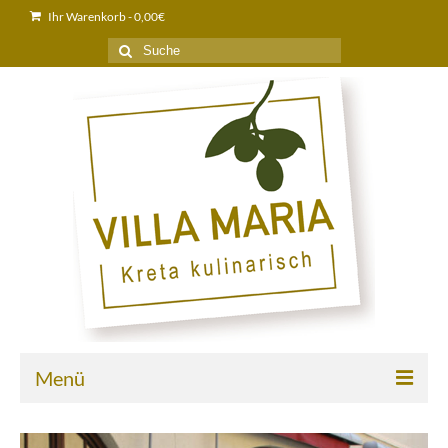
Ihr Warenkorb
-
0,00
€
Suche
nach:
Menü
Home