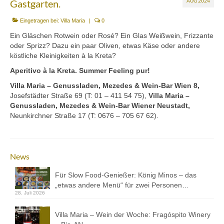
Gastgarten.
AUG 2024
Mezedes & Salat
Eingetragen bei:
Villa Maria
|
0
Getränke
Ein Gläschen Rotwein oder Rosé? Ein Glas Weißwein, Frizzante
News
oder Sprizz? Dazu ein paar Oliven, etwas Käse oder andere
köstliche Kleinigkeiten à la Kreta?
Shop
Aperitivo à la Kreta.
Summer Feeling pur!
Back- & Teigwaren
Villa Maria – Genussladen, Mezedes & Wein-Bar Wien 8,
Josefstädter Straße 69 (T: 01 – 411 54 75),
Villa Maria –
Genussladen, Mezedes & Wein-Bar Wiener Neustadt,
Bio-Olivenöl & Bio-Oliven
Neunkirchner Straße 17 (T: 0676 – 705 67 62).
Eingelegtes & Eingekochtes
Früchte in Sirup, Honig & Marmelade
News
Küchenaccessoires
Für Slow Food-Genießer: König Minos – das
„etwas andere Menü“ für zwei Personen…
Kräuter, Tee & Salz
28. Juli 2026
Wein, Raki & Ver juice
Villa Maria – Wein der Woche: Fragóspito Winery