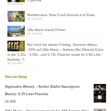
– Bio-AN
Kontakt
28. Juli 2026
Downloads
Mediterraner Slow Food-Genuss à la Kreta.
28. Juli 2026
Datenschutz
Villa Maria macht Ferien…
Impressum
28. Juli 2026
Nur noch bis diesen Freitag: Sommer-Aktion:
-20% auf Villa Maria – Natives Bio-Olivenöl Extra
in der 0,25L-, 0,50L- und 0,75L-Flasche sowie im 5,00-Liter-
Kanister. *)
28. Juli 2026
Neu im Shop
Digenakis Winery – Aeriko (Dafni-Sauvignon
Blanc): 0,75 Liter-Flasche
26,00
€
Villa Maria – Orangenmarmelade: 240 Gramm-Glas