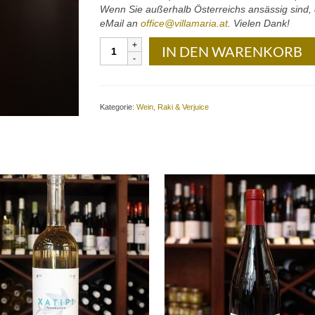
Wenn Sie außerhalb Österreichs ansässig sind, d
eMail an
office@villamaria.at
. Vielen Dank!
Domaine
IN DEN WARENKORB
Gavalas
–
Fragospito
(Cabernet
Kategorie:
Wein, Raki & Verjuice
Sauvignon-
Syrah):
0,75
Liter-
Flasche
Menge