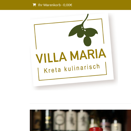
Ihr Warenkorb
-
0,00
€