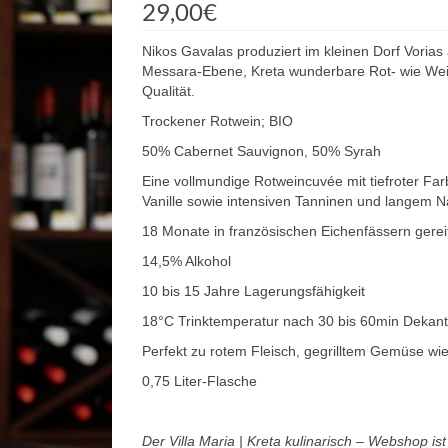
29,00
€
Nikos Gavalas produziert im kleinen Dorf Vori
Messara-Ebene, Kreta wunderbare Rot- wie Weißwe
Qualität.
Trockener Rotwein; BIO
50% Cabernet Sauvignon, 50% Syrah
Eine vollmundige Rotweincuvée mit tiefroter F
Vanille sowie intensiven Tanninen und langem
18 Monate in französischen Eichenfässern gereif
14,5% Alkohol
10 bis 15 Jahre Lagerungsfähigkeit
18°C Trinktemperatur nach 30 bis 60min Dekant
Perfekt zu rotem Fleisch, gegrilltem Gemüse wi
0,75 Liter-Flasche
Der Villa Maria | Kreta kulinarisch – Webshop is