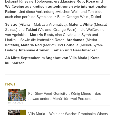
bekannt für seine Töpfereien,
erstklassige Rot-, Rosè und
Mezedes & Salat
Weißweine aus kretisch-autochthonen wie internationalen
Reben.
Und diese Verbindung zwischen Wein und Ton bilden
Getränke
auch eine perfekte Symbiose, z.B. im Orange-Wein „Takimi“.
News
Seistro
(Vilana – Malvasia Aromatica),
Materia White
(Muscat
Spinas) und
Takimi
(Vidiano; Orange-Wein) – die Weißweine
Shop
von Agelakis…
Materia Rosè,
eine Cuvèe aus Syrah und
Liatiko… Sowie die kraftvollen Roten:
Arodamos
(Merlot-
Back- & Teigwaren
Kotsifali),
Materia Red
(Merlot) und
Cornelia
(Merlot-Syrah-
Liatiko).
Intensive Aromen, Farben und Geschmäcker.
Bio-Olivenöl & Bio-Oliven
Ab Mitte September im Angebot von Villa Maria | Kreta
kulinarisch.
Eingelegtes & Eingekochtes
Früchte in Sirup, Honig & Marmelade
News
Küchenaccessoires
Für Slow Food-Genießer: König Minos – das
Kräuter, Tee & Salz
„etwas andere Menü“ für zwei Personen…
28. Juli 2026
Wein, Raki & Ver juice
Villa Maria – Wein der Woche: Fragóspito Winery