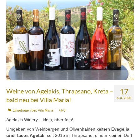
Über uns
Partnerfirmen
Kreta
Zakros
Gergeri
Houdetsi
Portfolio
17
Weine von Agelakis, Thrapsano, Kreta –
Speisen
bald neu bei Villa Maria!
AUG 2020
Mittagstisch (DI bis FR, 12.00 bis 14.30 Uhr)
Eingetragen bei:
Villa Maria
|
0
Agelakis Winery – klein, aber fein!
Frühstück (DI bis SA, 10.00 bis 12.00h) &
Umgeben von Weinbergen und Olivenhainen keltern
Evagelia
Brunch (DO, FR und SA, 11.00 bis 13.00 Uhr)
und Tasos Agelaki
seit 2015 in Thrapsano, einem kleinen Dorf