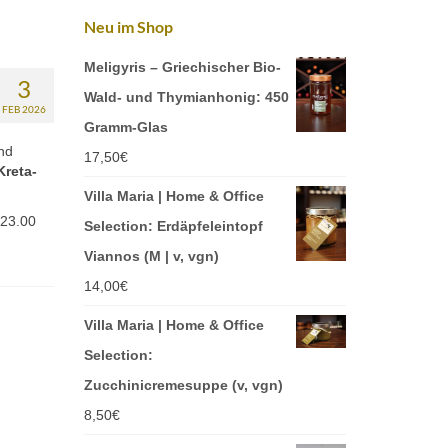
Neu im Shop
Meligyris – Griechischer Bio-
3
Wald- und Thymianhonig: 450
FEB 2026
Gramm-Glas
nd
17,50
€
Kreta-
Villa Maria | Home & Office
 23.00
Selection: Erdäpfeleintopf
Viannos (M | v, vgn)
14,00
€
Villa Maria | Home & Office
Selection:
Zucchinicremesuppe (v, vgn)
8,50
€