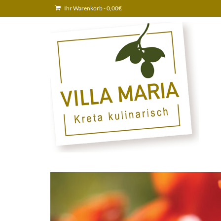
Ihr Warenkorb
-
0,00
€