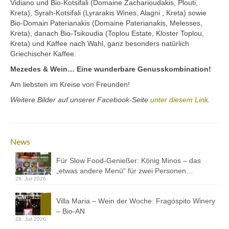
Vidiano und Bio-Kotsifali (Domaine Zacharioudakis, Plouti,
Kontakt
Kreta), Syrah-Kotsifali (Lyrarakis Wines, Alagni , Kreta) sowie
Bio-Domain Paterianakis (Domaine Paterianakis, Melesses,
Downloads
Kreta), danach Bio-Tsikoudia (Toplou Estate, Kloster Toplou,
Kreta) und Kaffee nach Wahl, ganz besonders natürlich
Datenschutz
Griechischer Kaffee.
Impressum
Mezedes & Wein… Eine wunderbare Genusskombination!
Am liebsten im Kreise von Freunden!
Weitere Bilder auf unserer Facebook-Seite
unter diesem Link.
News
Für Slow Food-Genießer: König Minos – das
„etwas andere Menü“ für zwei Personen…
28. Juli 2026
Villa Maria – Wein der Woche: Fragóspito Winery
– Bio-AN
28. Juli 2026