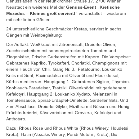
Genussladen in der Neunkirchner Straße 17, 2700 Wiener
Mezedes & Salat
Neustadt ein weiteres Mal der
Genuss-Event
„Kretische
Mezedes – Kleines groß serviert!“
veranstaltet – wiederum
Getränke
mit sehr lieben Gästen…
News
24 unterschiedliche Geschmäcker Kretas, serviert in sechs
Gängen mit Weinbegleitung:
Shop
Der Auftakt: Weißkraut mit Zitronensaft, Dreierlei Oliven,
Zucchinischeiben mit sonnengetrockneten Tomaten und
Back- & Teigwaren
Ziegenkäse, Frische Gurkenstreifen mit Kapern. Die Vorspeise::
Gebratenes Kapriko, Tyrokafteri, Choriatiki, Champignons mit
Bio-Olivenöl & Bio-Oliven
einem Hauch von Chili. Gang Nr. 3.: Fetafourno, Loukaniko
Kritis mit Senf, Paximadakia mit Olivenöl und Fleur de sel,
Eingelegtes & Eingekochtes
Kürbis mediterran. Hauptgang 1: Gebratenes Siglino, Thymian-
Knoblauch-Paradeiser, Tsatsiki, Olivenknödel mit geriebenem
Früchte in Sirup, Honig & Marmelade
Kefalotyri. Hauptgang 2: Loukaniko Xydato, Melanzani in
Tomatensauce, Spinat-Erdäpfel-Omelette, Sardellenfilets. Und
Küchenaccessoires
zum Abschluss: Dreierlei Glyko, Mizithra mit Nüssen und Honig,
Früchtedreierlei, Käsevariation mit Graviera, Kefalotyri und
Kräuter, Tee & Salz
Anthotyro.
Dazu: Rhous Rose und Rhous White (Rhous Winery, Houdetsi ,
Wein, Raki & Ver juice
Kreta), Hatiri (Alexakis Winery, Peridi Metohi , Kreta), Bio-