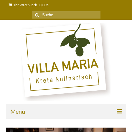
Ihr Warenkorb
-
0,00
€
Suche
nach:
Menü
Home