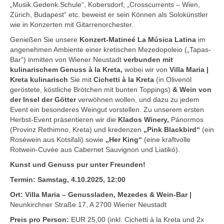
„Musik.Gedenk.Schule“, Kobersdorf, „Crosscurrents – Wien,
Kontakt
Zürich, Budapest“ etc. beweist er sein Können als Solokünstler
wie in Konzerten mit Gitarrenorchester.
Downloads
Genießen Sie unsere
Konzert-Matineé La Música Latina
im
Datenschutz
angenehmen Ambiente einer kretischen Mezedopoleio („Tapas-
Bar“) inmitten von Wiener Neustadt
verbunden mit
Impressum
kulinarischem Genuss à la Kreta,
wobei wir von
Villa Maria |
Kreta kulinarisch
Sie mit
Cichetti à la Kreta
(in Olivenöl
geröstete, köstliche Brötchen mit bunten Toppings)
& Wein von
der Insel der Götter
verwöhnen wollen, und dazu zu jedem
Event ein besonderes Weingut vorstellen. Zu unserem ersten
Herbst-Event präsentieren wir die
Klados Winery,
Pánormos
(Provinz Rethimno, Kreta) und kredenzen
„Pink Blackbird“
(ein
Roséwein aus Kotsifali) sowie
„Her King“
(eine kraftvolle
Rotwein-Cuvée aus Cabernet Sauvignon und Liatikó).
Kunst und Genuss pur unter Freunden!
Termin:
Samstag, 4.10.2025, 12:00
Ort:
Villa Maria – Genussladen, Mezedes & Wein-Bar |
Neunkirchner Straße 17, A 2700 Wiener Neustadt
Preis pro Person:
EUR 25,00 (inkl. Cichetti à la Kreta und 2x