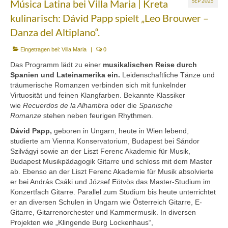
Música Latina bei Villa Maria | Kreta
SEP 2025
Mezedes & Salat
kulinarisch: Dávid Papp spielt „Leo Brouwer –
Getränke
Danza del Altiplano“.
News
Eingetragen bei:
Villa Maria
|
0
Das Programm lädt zu einer
musikalischen Reise durch
Shop
Spanien und Lateinamerika ein.
Leidenschaftliche Tänze und
träumerische Romanzen verbinden sich mit funkelnder
Back- & Teigwaren
Virtuosität und feinen Klangfarben. Bekannte Klassiker
wie
Recuerdos de la Alhambra
oder die
Spanische
Bio-Olivenöl & Bio-Oliven
Romanze
stehen neben feurigen Rhythmen.
Eingelegtes & Eingekochtes
Dávid Papp,
geboren in Ungarn, heute in Wien lebend,
studierte am Vienna Konservatorium, Budapest bei Sándor
Früchte in Sirup, Honig & Marmelade
Szilvágyi sowie an der Liszt Ferenc Akademie für Musik,
Budapest Musikpädagogik Gitarre und schloss mit dem Master
Küchenaccessoires
ab. Ebenso an der Liszt Ferenc Akademie für Musik absolvierte
er bei András Csáki und József Eötvös das Master-Studium im
Kräuter, Tee & Salz
Konzertfach Gitarre. Parallel zum Studium bis heute unterrichtet
er an diversen Schulen in Ungarn wie Österreich Gitarre, E-
Wein, Raki & Ver juice
Gitarre, Gitarrenorchester und Kammermusik. In diversen
Projekten wie „Klingende Burg Lockenhaus“,