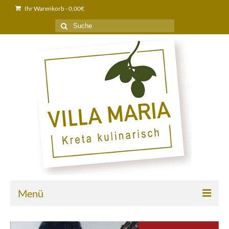
Ihr Warenkorb
-
0,00
€
Suche
nach:
Menü
Home