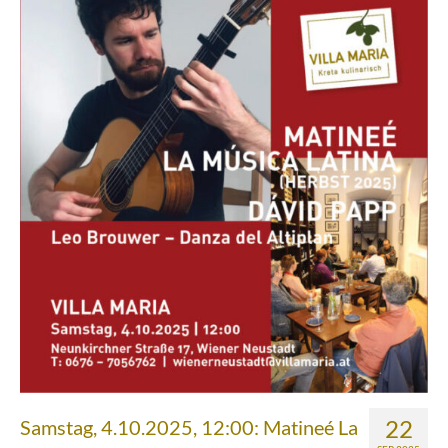
Über uns
Partnerfirmen
Kreta
Zakros
Gergeri
Houdetsi
Portfolio
Speisen
Mittagstisch (DI bis FR, 12.00 bis 14.30 Uhr)
Frühstück (DI bis SA, 10.00 bis 12.00h) &
Brunch (DO, FR und SA, 11.00 bis 13.00 Uhr)
22
Samstag, 4.10.2025, 12:00: Matineé La