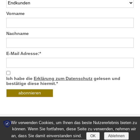
Vorname
Nachname
E-Mail Adresse:*
Ich habe die
Erklärung zum Datenschutz
gelesen und
bestätige diese hiermit.*
Wir verwenden Cookies, um Ihnen das beste Nutzererlebnis bieten zu
können. Wenn Sie fortfahren, diese Seite zu verwenden, nehmen wir
Kontakt
Downloads
Datenschutz
AGB
Impressum
an, dass Sie damit einverstanden sind.
OK
Ablehnen
© 2026 Villa Maria Kreta kulinarisch