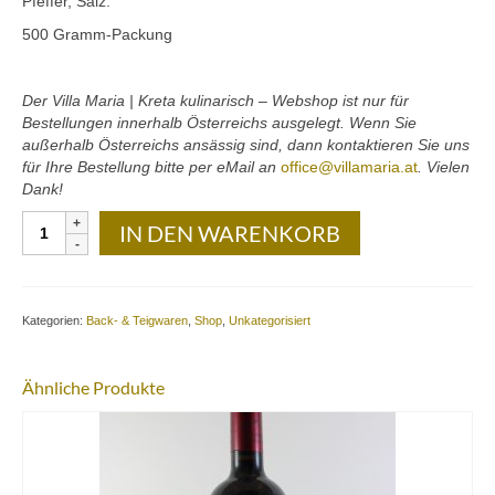
Pfeffer, Salz.
Kontakt
500 Gramm-Packung
Downloads
Der Villa Maria | Kreta kulinarisch – Webshop ist nur für
Datenschutz
Bestellungen innerhalb Österreichs ausgelegt. Wenn Sie
außerhalb Österreichs ansässig sind, dann kontaktieren Sie uns
Impressum
für Ihre Bestellung bitte per eMail an
office@villamaria.at
. Vielen
Dank!
Graecia
IN DEN WARENKORB
Terra
–
Kritharáki-
Pasta
Kategorien:
Back- & Teigwaren
,
Shop
,
Unkategorisiert
mit
Florini-
Paprika:
Ähnliche Produkte
500
Gramm-
Packung
Menge