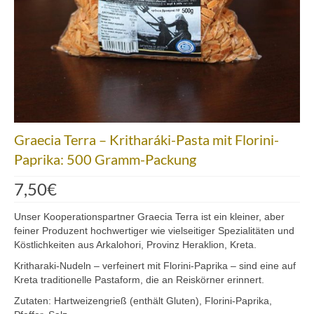
Mezedes & Salat
Getränke
News
Shop
Back- & Teigwaren
Graecia Terra – Kritharáki-Pasta mit Florini-
Bio-Olivenöl & Bio-Oliven
Paprika: 500 Gramm-Packung
Eingelegtes & Eingekochtes
7,50
€
Früchte in Sirup, Honig & Marmelade
Unser Kooperationspartner Graecia Terra ist ein kleiner, aber
feiner Produzent hochwertiger wie vielseitiger Spezialitäten und
Küchenaccessoires
Köstlichkeiten aus Arkalohori, Provinz Heraklion, Kreta.
Kräuter, Tee & Salz
Kritharaki-Nudeln – verfeinert mit Florini-Paprika – sind eine auf
Kreta traditionelle Pastaform, die an Reiskörner erinnert.
Wein, Raki & Ver juice
Zutaten: Hartweizengrieß (enthält Gluten), Florini-Paprika,