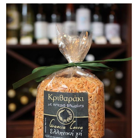
Über uns
Partnerfirmen
Kreta
Zakros
Gergeri
Houdetsi
Portfolio
Speisen
Mittagstisch (DI bis FR, 12.00 bis 14.30 Uhr)
Frühstück (DI bis SA, 10.00 bis 12.00h) &
Brunch (DO, FR und SA, 11.00 bis 13.00 Uhr)