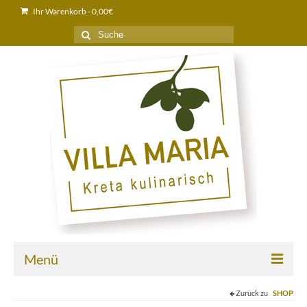
Ihr Warenkorb
-
0,00
€
Suche
nach:
Menü
Zurück zu
SHOP
Home