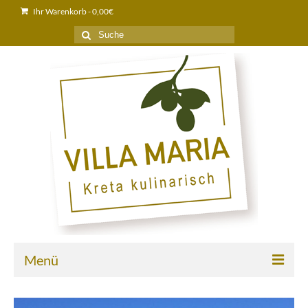
Ihr Warenkorb
-
0,00
€
Suche
nach:
Menü
Home