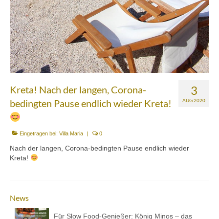
Mezedes & Salat
Getränke
News
Shop
Back- & Teigwaren
3
Kreta! Nach der langen, Corona-
bedingten Pause endlich wieder Kreta!
AUG 2020
Bio-Olivenöl & Bio-Oliven
Eingelegtes & Eingekochtes
Eingetragen bei:
Villa Maria
|
0
Früchte in Sirup, Honig & Marmelade
Nach der langen, Corona-bedingten Pause endlich wieder
Kreta!
Küchenaccessoires
Kräuter, Tee & Salz
News
Wein, Raki & Ver juice
Für Slow Food-Genießer: König Minos – das