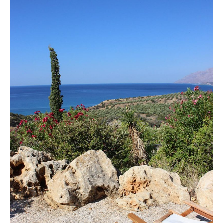
Über uns
Partnerfirmen
Kreta
Zakros
Gergeri
Houdetsi
Portfolio
Speisen
Mittagstisch (DI bis FR, 12.00 bis 14.30 Uhr)
Frühstück (DI bis SA, 10.00 bis 12.00h) &
Brunch (DO, FR und SA, 11.00 bis 13.00 Uhr)