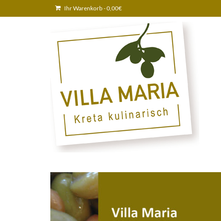
Ihr Warenkorb
-
0,00
€