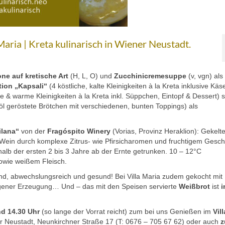
aria | Kreta kulinarisch in Wiener Neustadt.
ne auf kretische Art
(H, L, O) und
Zucchinicremesuppe
(v, vgn) als
tion „Kapsali“
(4 köstliche, kalte Kleinigkeiten à la Kreta inklusive Käs
lte & warme Kleinigkeiten à la Kreta inkl. Süppchen, Eintopf & Dessert) 
nöl geröstete Brötchen mit verschiedenen, bunten Toppings) als
ilana“
von der
Fragóspito Winery
(Vorias, Provinz Heraklion): Gekelte
r Wein durch komplexe Zitrus- wie Pfirsicharomen und fruchtigem Ges
lb der ersten 2 bis 3 Jahre ab der Ernte getrunken. 10 – 12°C
sowie weißem Fleisch.
d, abwechslungsreich und gesund! Bei Villa Maria zudem gekocht mit
igener Erzeugung… Und – das mit den Speisen servierte
Weißbrot
ist
i
d 14.30 Uhr
(so lange der Vorrat reicht) zum bei uns Genießen im
Vil
 Neustadt, Neunkirchner Straße 17 (T: 0676 – 705 67 62) oder auch