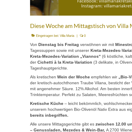
Diese Woche am Mittagstisch von Villa M
Eingetragen bei:
Villa Maria
|
0
Von
Dienstag bis
Freitag
verwöhnen wir mit
Minestro
Tagessuppen sowie mit unserer
Kreta-Mezedes-Varia
Kreta-Mezedes-Variation „Viannos“
(6 köstliche, ka
der
Cichetti à la Kreta-Variation
(3 delikate, in Olive
Tageshauptgerichte.
Als kretischen
Wein der Woche
empfehlen wir
„Bio-V
der kretisch-autochthonen Traube Vilana, besticht de
mit angenehmer Säure. 12% Alkohol. Am besten innerha
Trinktemperatur. Perfekt zu Salaten, Meeresfrüchten 
Kretische Küche
– leicht bekömmlich, wohlschmecken
unserem hochwertigen Bio-Olivenöl Nativ Extra aus e
bereits inbegriffen.
Alle unsere Mittagsgerichte gibt es
zwischen 12.00 un
– Genussladen, Mezedes & Wein-Bar,
A 2700 Wiener