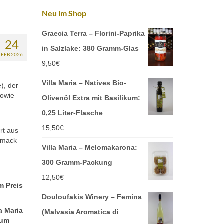
Neu im Shop
Graecia Terra – Florini-Paprika
24
in Salzlake: 380 Gramm-Glas
FEB 2026
9,50
€
Villa Maria – Natives Bio-
e), der
sowie
Olivenöl Extra mit Basilikum:
0,25 Liter-Flasche
15,50
€
rt aus
chmack
Villa Maria – Melomakarona:
300 Gramm-Packung
12,50
€
m Preis
Douloufakis Winery – Femina
la Maria
(Malvasia Aromatica di
zum