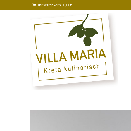
Ihr Warenkorb
-
0,00
€