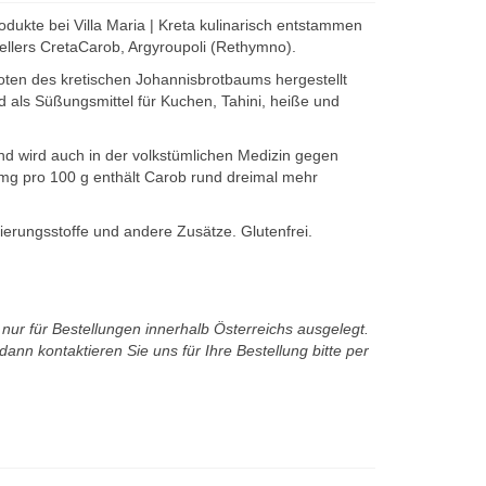
kte bei Villa Maria | Kreta kulinarisch entstammen
tellers CretaCarob, Argyroupoli (Rethymno).
oten des kretischen Johannisbrotbaums hergestellt
 als Süßungsmittel für Kuchen, Tahini, heiße und
und wird auch in der volkstümlichen Medizin gegen
mg pro 100 g enthält Carob rund dreimal mehr
erungsstoffe und andere Zusätze. Glutenfrei.
t nur für Bestellungen innerhalb Österreichs ausgelegt.
ann kontaktieren Sie uns für Ihre Bestellung bitte per