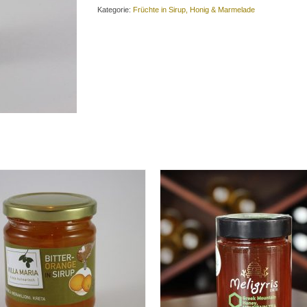
Sirup:
Kategorie:
Früchte in Sirup, Honig & Marmelade
0,350
Liter-
Flasche
Menge