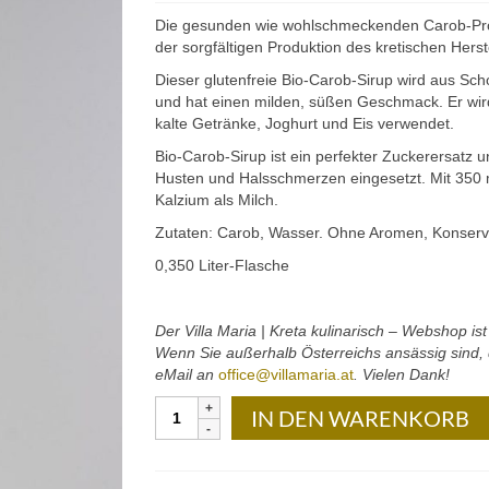
Die gesunden wie wohlschmeckenden Carob-Produ
der sorgfältigen Produktion des kretischen Hers
Dieser glutenfreie Bio-Carob-Sirup wird aus Sch
und hat einen milden, süßen Geschmack. Er wird
kalte Getränke, Joghurt und Eis verwendet.
Bio-Carob-Sirup ist ein perfekter Zuckerersatz 
Husten und Halsschmerzen eingesetzt. Mit 350 
Kalzium als Milch.
Zutaten: Carob, Wasser. Ohne Aromen, Konservi
0,350 Liter-Flasche
Der Villa Maria | Kreta kulinarisch – Webshop is
Wenn Sie außerhalb Österreichs ansässig sind, d
eMail an
office@villamaria.at
. Vielen Dank!
CretaCarob
IN DEN WARENKORB
–
Bio-
Carob-